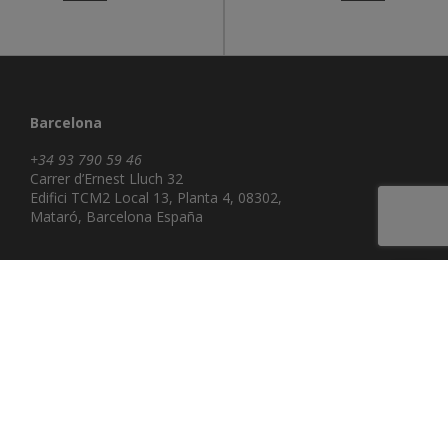
Barcelona
+34 93 790 59 46
Carrer d’Ernest Lluch 32
Edifici TCM2 Local 13, Planta 4, 08302,
Mataró, Barcelona España
Alicante
Rambla de Méndez Núñez 21-23, 5º AB,
03002, Alicante España