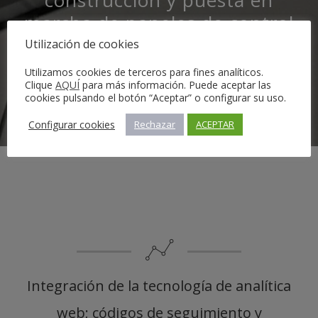
construcción y puesta en
marcha de paneles de control
personalizados de business
Utilización de cookies
intelligence, donde pueden
Utilizamos cookies de terceros para fines analíticos.
Clique
integrarse las diferentes
AQUÍ
para más información. Puede aceptar las
cookies pulsando el botón “Aceptar” o configurar su uso.
plataformas publicitarias.
Configurar cookies
Rechazar
ACEPTAR
Integración de la tecnología de analítica
web; códigos de seguimiento y