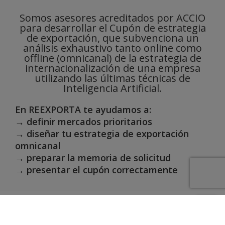
Somos asesores acreditados por ACCIO
para desarrollar el Cupón de estrategia
de exportación, que subvenciona un
análisis exhaustivo tanto online como
offline (omnicanal) de la estrategia de
internacionalización de una empresa
utilizando las últimas técnicas de
Inteligencia Artificial.
En REEXPORTA te ayudamos a:
→ definir mercados prioritarios
→ diseñar tu estrategia de exportación
omnicanal
→ preparar la memoria de solicitud
→ presentar el cupón correctamente
Abierto el plazo de