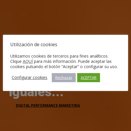
Utilización de cookies
A
m
e
d
i
d
a
,
p
o
r
q
u
e
Utilizamos cookies de terceros para fines analíticos.
Clique
AQUÍ
para más información. Puede aceptar las
cookies pulsando el botón “Aceptar” o configurar su uso.
n
o
t
o
d
o
s
s
o
m
o
s
Configurar cookies
Rechazar
ACEPTAR
i
g
u
a
l
e
s
.
.
.
DIGITAL PERFORMANCE MARKETING