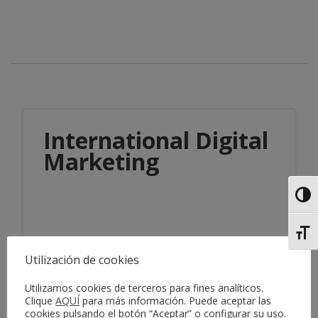
International Digital
Marketing
Alter
Alter
Utilización de cookies
Información del servicio
Utilizamos cookies de terceros para fines analíticos.
Clique
AQUÍ
para más información. Puede aceptar las
cookies pulsando el botón “Aceptar” o configurar su uso.