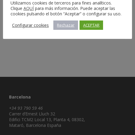
Utilizamos cookies de terceros para fines analíticos.
Clique
AQUÍ
para más información. Puede aceptar las
cookies pulsando el botón “Aceptar” o configurar su uso.
Información del servicio
Configurar cookies
Rechazar
ACEPTAR
Barcelona
+34 93 790 59 46
Carrer d’Ernest Lluch 32
Edifici TCM2 Local 13, Planta 4, 08302,
Mataró, Barcelona España