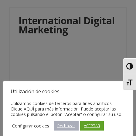
International Digital
Marketing
Alter
Información del servicio
Alter
Utilización de cookies
Utilizamos cookies de terceros para fines analíticos.
Clique
AQUÍ
para más información. Puede aceptar las
cookies pulsando el botón “Aceptar” o configurar su uso.
Configurar cookies
Rechazar
ACEPTAR