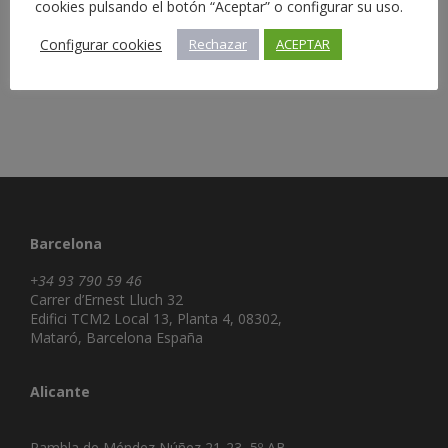
cookies pulsando el botón “Aceptar” o configurar su uso.
Configurar cookies
Rechazar
ACEPTAR
Barcelona
+34 93 790 59 46
Carrer d’Ernest Lluch 32
Edifici TCM2 Local 13, Planta 4, 08302,
Mataró, Barcelona España
Alicante
Rambla de Méndez Núñez 21-23, 5º AB,