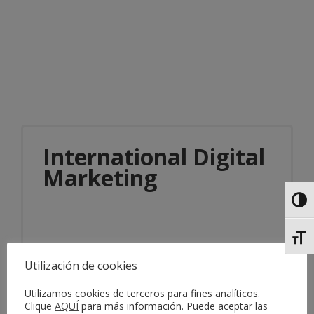
International Digital
Marketing
Alter
Alter
Utilización de cookies
Utilizamos cookies de terceros para fines analíticos.
Información del servicio
Clique
AQUÍ
para más información. Puede aceptar las