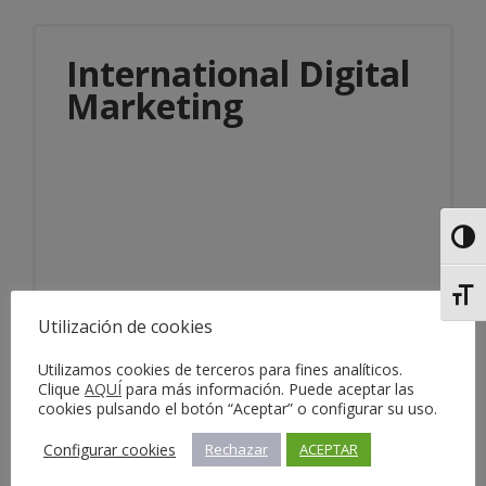
International Digital
Marketing
Alter
Información del servicio
Alter
Utilización de cookies
Utilizamos cookies de terceros para fines analíticos.
Clique
AQUÍ
para más información. Puede aceptar las
cookies pulsando el botón “Aceptar” o configurar su uso.
Configurar cookies
Rechazar
ACEPTAR