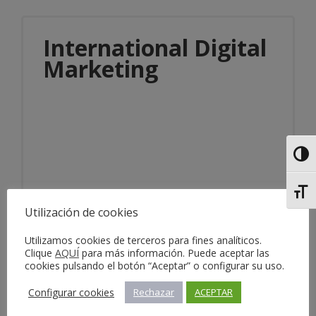
International Digital
Marketing
Alter
Información del servicio
Alter
Utilización de cookies
Utilizamos cookies de terceros para fines analíticos.
Clique
AQUÍ
para más información. Puede aceptar las
cookies pulsando el botón “Aceptar” o configurar su uso.
Configurar cookies
Rechazar
ACEPTAR