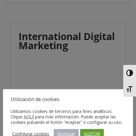
International Digital
Marketing
Alter
Alter
Información del servicio
Utilización de cookies
Utilizamos cookies de terceros para fines analíticos.
Clique
AQUÍ
para más información. Puede aceptar las
cookies pulsando el botón “Aceptar” o configurar su uso.
Configurar cookies
Rechazar
ACEPTAR