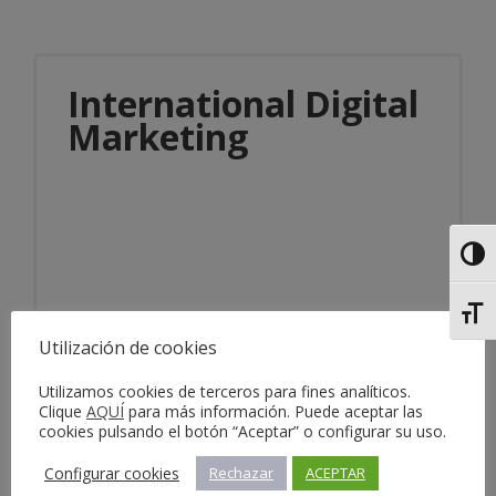
International Digital
Marketing
Alter
Alter
Información del servicio
Utilización de cookies
Utilizamos cookies de terceros para fines analíticos.
Clique
AQUÍ
para más información. Puede aceptar las
cookies pulsando el botón “Aceptar” o configurar su uso.
Configurar cookies
Rechazar
ACEPTAR