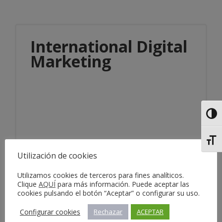
International Digital
Marketing
Alter
Alter
Información del servicio
Utilización de cookies
Utilizamos cookies de terceros para fines analíticos.
Clique
AQUÍ
para más información. Puede aceptar las
cookies pulsando el botón “Aceptar” o configurar su uso.
Configurar cookies
Rechazar
ACEPTAR