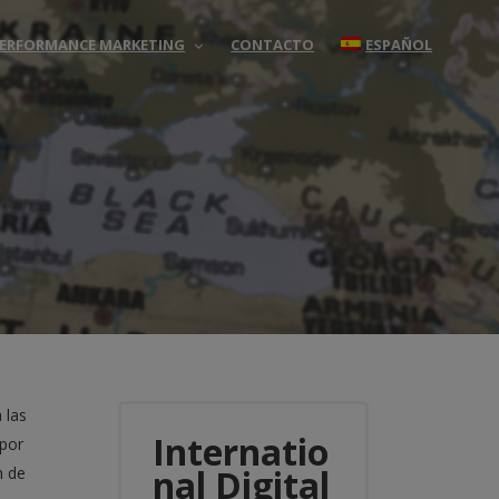
 PERFORMANCE MARKETING
CONTACTO
ESPAÑOL
 las
Internatio
 por
nal Digital
n de