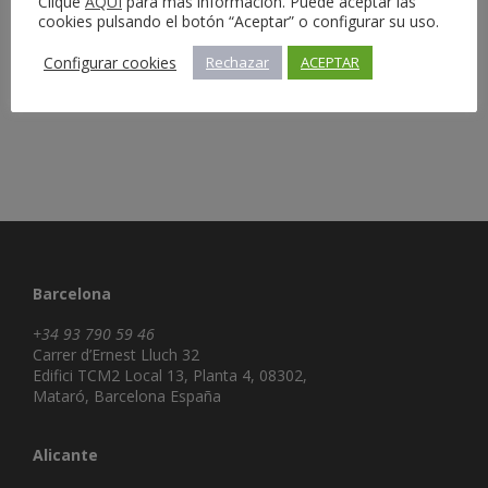
Información del servicio
Clique
AQUÍ
para más información. Puede aceptar las
cookies pulsando el botón “Aceptar” o configurar su uso.
Configurar cookies
Rechazar
ACEPTAR
Barcelona
+34 93 790 59 46
Carrer d’Ernest Lluch 32
Edifici TCM2 Local 13, Planta 4, 08302,
Mataró, Barcelona España
Alicante