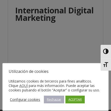
International Digital
Marketing
Alter
Información del servicio
Alter
Utilización de cookies
Utilizamos cookies de terceros para fines analíticos.
Clique
AQUÍ
para más información. Puede aceptar las
cookies pulsando el botón “Aceptar” o configurar su uso.
Configurar cookies
Rechazar
ACEPTAR