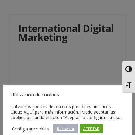
International Digital
Marketing
Alter
Alter
Información del servicio
Utilización de cookies
Utilizamos cookies de terceros para fines analíticos.
Clique
AQUÍ
para más información. Puede aceptar las
cookies pulsando el botón “Aceptar” o configurar su uso.
Configurar cookies
Rechazar
ACEPTAR