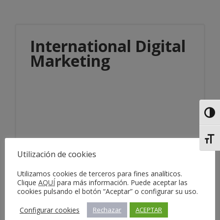
International Digital
Marketing
Alter
Alter
Información del servicio
Utilización de cookies
Utilizamos cookies de terceros para fines analíticos.
Clique
AQUÍ
para más información. Puede aceptar las
cookies pulsando el botón “Aceptar” o configurar su uso.
Configurar cookies
Rechazar
ACEPTAR