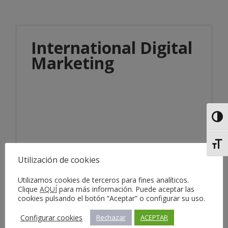
International Digital
Marketing
Alter
Alter
Información del servicio
Utilización de cookies
Utilizamos cookies de terceros para fines analíticos.
Clique
AQUÍ
para más información. Puede aceptar las
cookies pulsando el botón “Aceptar” o configurar su uso.
Configurar cookies
Rechazar
ACEPTAR