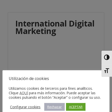
International Digital
Marketing
Alter
Alter
Información del servicio
Utilización de cookies
Utilizamos cookies de terceros para fines analíticos.
Clique
AQUÍ
para más información. Puede aceptar las
cookies pulsando el botón “Aceptar” o configurar su uso.
Configurar cookies
Rechazar
ACEPTAR