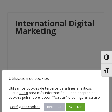
International Digital
Marketing
Alter
Alter
Información del servicio
Utilización de cookies
Utilizamos cookies de terceros para fines analíticos.
Clique
AQUÍ
para más información. Puede aceptar las
cookies pulsando el botón “Aceptar” o configurar su uso.
Configurar cookies
Rechazar
ACEPTAR