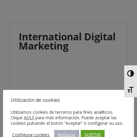
International Digital
Marketing
Alter
Alter
Información del servicio
Utilización de cookies
Utilizamos cookies de terceros para fines analíticos.
Clique
AQUÍ
para más información. Puede aceptar las
cookies pulsando el botón “Aceptar” o configurar su uso.
Configurar cookies
Rechazar
ACEPTAR