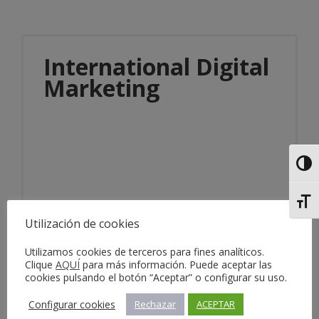
International Digital
Marketing
Alter
Alter
Información del servicio
Utilización de cookies
Utilizamos cookies de terceros para fines analíticos.
Clique
AQUÍ
para más información. Puede aceptar las
cookies pulsando el botón “Aceptar” o configurar su uso.
Configurar cookies
Rechazar
ACEPTAR