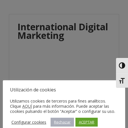
International Digital
Marketing
Alter
Alter
Información del servicio
Utilización de cookies
Utilizamos cookies de terceros para fines analíticos.
Clique
AQUÍ
para más información. Puede aceptar las
cookies pulsando el botón “Aceptar” o configurar su uso.
Configurar cookies
Rechazar
ACEPTAR