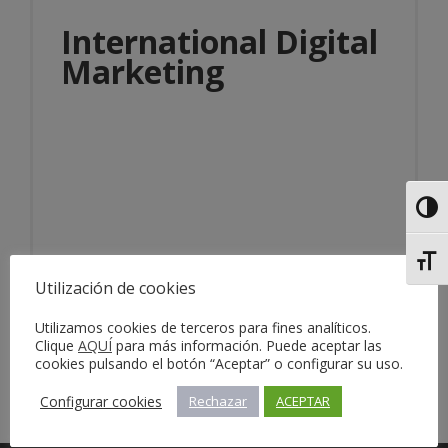
International Digital
Marketing
Alter
Información del servicio
Alter
Utilización de cookies
Utilizamos cookies de terceros para fines analíticos.
Clique
AQUÍ
para más información. Puede aceptar las
cookies pulsando el botón “Aceptar” o configurar su uso.
Configurar cookies
Rechazar
ACEPTAR