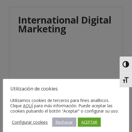
International Digital
Marketing
Alter
Información del servicio
Alter
Utilización de cookies
Utilizamos cookies de terceros para fines analíticos.
Clique
AQUÍ
para más información. Puede aceptar las
cookies pulsando el botón “Aceptar” o configurar su uso.
Configurar cookies
Rechazar
ACEPTAR