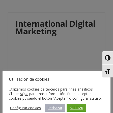
International Digital
Marketing
Alter
Alter
Información del servicio
Utilización de cookies
Utilizamos cookies de terceros para fines analíticos.
Clique
AQUÍ
para más información. Puede aceptar las
cookies pulsando el botón “Aceptar” o configurar su uso.
Configurar cookies
Rechazar
ACEPTAR