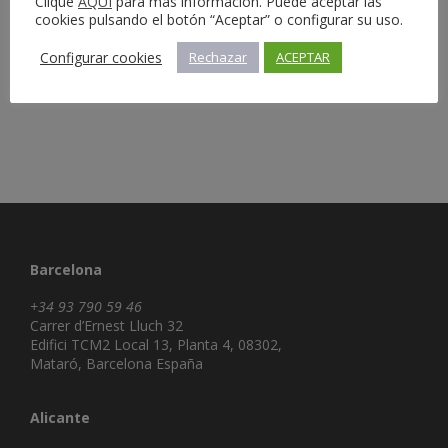
Información del servicio
Clique
AQUÍ
para más información. Puede aceptar las
cookies pulsando el botón “Aceptar” o configurar su uso.
Configurar cookies
Rechazar
ACEPTAR
Barcelona
+34 93 790 59 46
Carrer d’Ernest Lluch 32
Edifici TCM2 Local 13, Planta 4, 08302,
Mataró, Barcelona España
Alicante