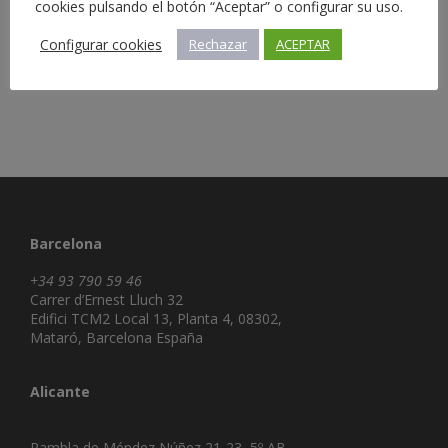
cookies pulsando el botón “Aceptar” o configurar su uso.
Configurar cookies
Rechazar
ACEPTAR
Barcelona
+34 93 790 59 46
Carrer d’Ernest Lluch 32
Edifici TCM2 Local 13, Planta 4, 08302,
Mataró, Barcelona España
Alicante
Rambla de Méndez Núñez 21-23, 5º AB,