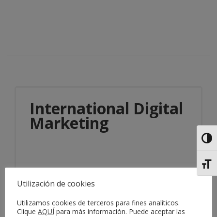
International Digital
Marketing
Alter
Alter
Utilización de cookies
Utilizamos cookies de terceros para fines analíticos.
Información del servicio
Clique
AQUÍ
para más información. Puede aceptar las