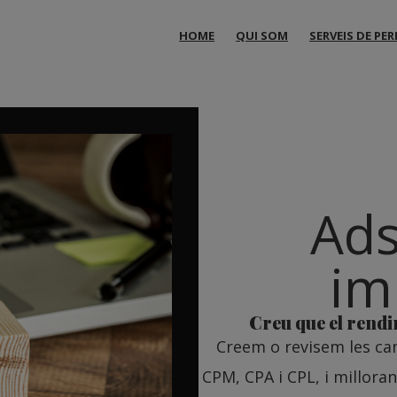
HOME
QUI SOM
SERVEIS DE P
Ads
im
Creu que el rendi
Creem o revisem les ca
CPM, CPA i CPL, i millora