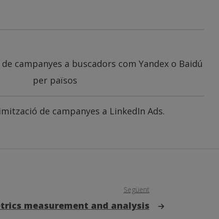
ió de campanyes a buscadors com Yandex o Baidú
per països
timització de campanyes a LinkedIn Ads.
Següent
trics measurement and analysis