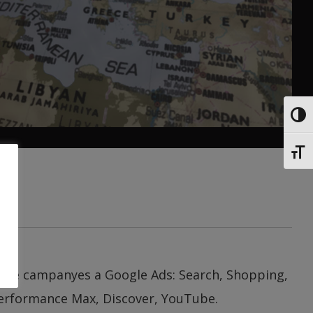
Toggl
Toggl
ió de campanyes a Google Ads: Search, Shopping,
Performance Max, Discover, YouTube.